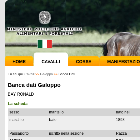
HOME
CAVALLI
CORSE
MANIFESTAZIO
Tu sei qui:
Cavalli
>>
Galoppo
>>
Banca Dati
Banca dati Galoppo
BAY RONALD
La scheda
sesso
mantello
nato nel
maschio
baio
1893
Passaporto
iscritto nella sezione
Razza