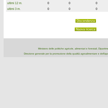
ultimi 12 m.
0
0
0
ultimi 3 m.
0
0
0
Ministero delle politiche agricole, alimentari e forestali, Dipart
Direzione generale per la promozione della qualità agroalimentare e dell'