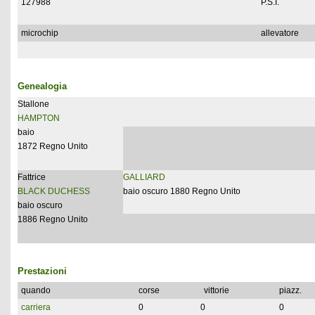
127988
P.S.I.
microchip
allevatore
Genealogia
Stallone
HAMPTON
baio
1872 Regno Unito
Fattrice
GALLIARD
BLACK DUCHESS
baio oscuro 1880 Regno Unito
baio oscuro
1886 Regno Unito
Prestazioni
quando
corse
vittorie
piazz.
carriera
0
0
0