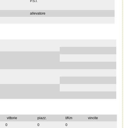
P.S.I.
allevatore
vittorie
piazz.
t/Km
vincite
0
0
0