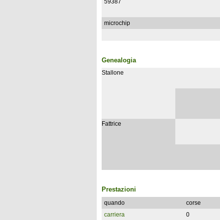
59387
microchip
Genealogia
Stallone
Fattrice
Prestazioni
quando
corse
carriera
0