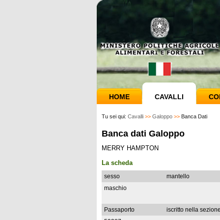
HOME
CAVALLI
CO
Tu sei qui:
Cavalli
>>
Galoppo
>>
Banca Dati
Banca dati Galoppo
MERRY HAMPTON
La scheda
sesso
mantello
maschio
Passaporto
iscritto nella sezion