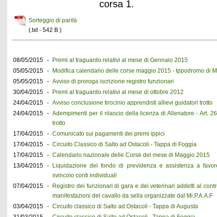
corsa 1.
Sorteggio di parità
(.txt - 542 B )
08/05/2015
-
Premi al traguardo relativi al mese di Gennaio 2015
05/05/2015
-
Modifica calendario delle corse maggio 2015 - Ippodromo di M
05/05/2015
-
Avviso di proroga iscrizione registro funzionari
30/04/2015
-
Premi al traguardo relativi al mese di ottobre 2012
24/04/2015
-
Avviso conclusione tirocinio apprendisti allievi guidatori trotto
24/04/2015
-
Adempimenti per il rilascio della licenza di Allenatore - Art.
trotto
17/04/2015
-
Comunicato sui pagamenti dei premi ippici
17/04/2015
-
Circuito Classico di Salto ad Ostacoli - Tappa di Foggia
17/04/2015
-
Calendario nazionale delle Corse del mese di Maggio 2015
13/04/2015
-
Liquidazione del fondo di previdenza e assistenza a favore 
svincolo conti individuali
07/04/2015
-
Registro dei funzionari di gara e dei veterinari addetti al contr
manifestazioni del cavallo da sella organizzate dal Mi.P.A.A.F
03/04/2015
-
Circuito classico di Salto ad Ostacoli - Tappa di Augusta