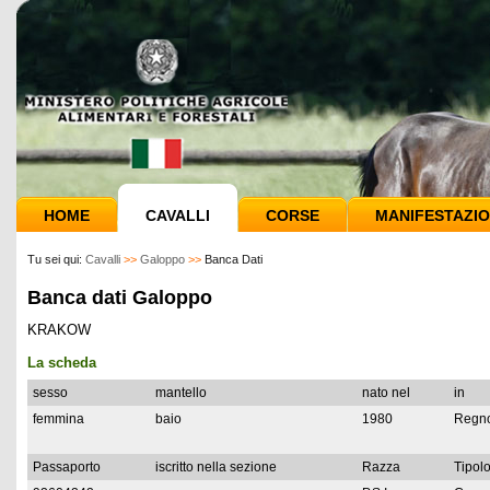
HOME
CAVALLI
CORSE
MANIFESTAZIO
Tu sei qui:
Cavalli
>>
Galoppo
>>
Banca Dati
Banca dati Galoppo
KRAKOW
La scheda
sesso
mantello
nato nel
in
femmina
baio
1980
Regno
Passaporto
iscritto nella sezione
Razza
Tipolo