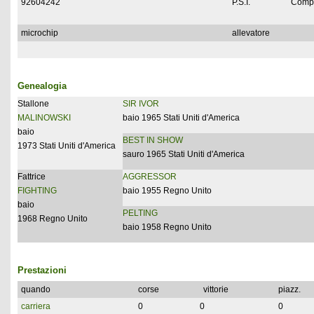
92604242
P.S.I.
Compl
microchip
allevatore
Genealogia
Stallone
SIR IVOR
MALINOWSKI
baio 1965 Stati Uniti d'America
baio
BEST IN SHOW
1973 Stati Uniti d'America
sauro 1965 Stati Uniti d'America
Fattrice
AGGRESSOR
FIGHTING
baio 1955 Regno Unito
baio
PELTING
1968 Regno Unito
baio 1958 Regno Unito
Prestazioni
quando
corse
vittorie
piazz.
carriera
0
0
0