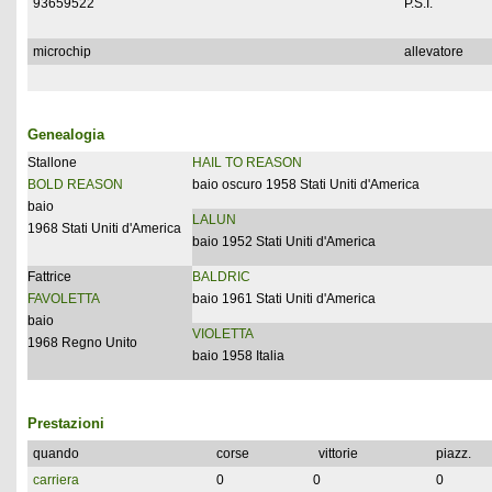
93659522
P.S.I.
microchip
allevatore
Genealogia
Stallone
HAIL TO REASON
BOLD REASON
baio oscuro 1958 Stati Uniti d'America
baio
LALUN
1968 Stati Uniti d'America
baio 1952 Stati Uniti d'America
Fattrice
BALDRIC
FAVOLETTA
baio 1961 Stati Uniti d'America
baio
VIOLETTA
1968 Regno Unito
baio 1958 Italia
Prestazioni
quando
corse
vittorie
piazz.
carriera
0
0
0