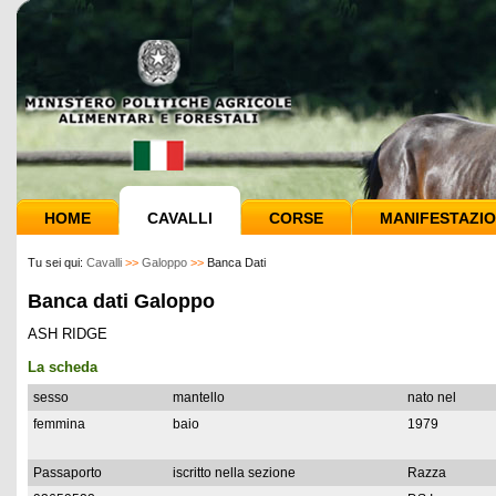
HOME
CAVALLI
CORSE
MANIFESTAZIO
Tu sei qui:
Cavalli
>>
Galoppo
>>
Banca Dati
Banca dati Galoppo
ASH RIDGE
La scheda
sesso
mantello
nato nel
femmina
baio
1979
Passaporto
iscritto nella sezione
Razza