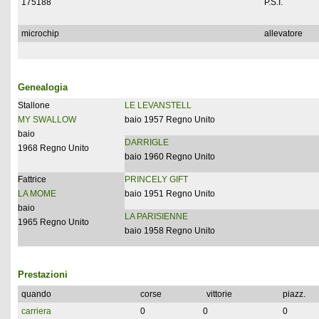
175188
P.S.I.
microchip
allevatore
Genealogia
Stallone
LE LEVANSTELL
MY SWALLOW
baio 1957 Regno Unito
baio
DARRIGLE
1968 Regno Unito
baio 1960 Regno Unito
Fattrice
PRINCELY GIFT
LA MOME
baio 1951 Regno Unito
baio
LA PARISIENNE
1965 Regno Unito
baio 1958 Regno Unito
Prestazioni
quando
corse
vittorie
piazz.
carriera
0
0
0