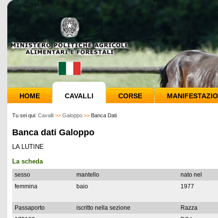
HOME
CAVALLI
CORSE
MANIFESTAZIO
Tu sei qui:
Cavalli
>>
Galoppo
>>
Banca Dati
Banca dati Galoppo
LA LUTINE
La scheda
sesso
mantello
nato nel
femmina
baio
1977
Passaporto
iscritto nella sezione
Razza