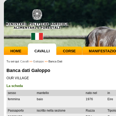
HOME
CAVALLI
CORSE
MANIFESTAZIO
Tu sei qui:
Cavalli
>>
Galoppo
>>
Banca Dati
Banca dati Galoppo
OUR VILLAGE
La scheda
sesso
mantello
nato nel
in
femmina
baio
1976
Eire
Passaporto
iscritto nella sezione
Razza
Tipolo