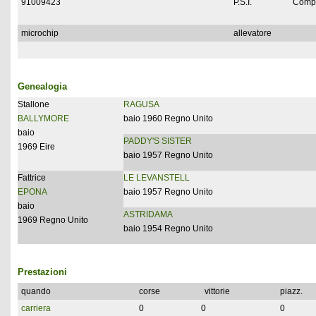
91009423
P.S.I.
Compl
microchip
allevatore
Genealogia
Stallone
RAGUSA
BALLYMORE
baio 1960 Regno Unito
baio
PADDY'S SISTER
1969 Eire
baio 1957 Regno Unito
Fattrice
LE LEVANSTELL
EPONA
baio 1957 Regno Unito
baio
ASTRIDAMA
1969 Regno Unito
baio 1954 Regno Unito
Prestazioni
quando
corse
vittorie
piazz.
carriera
0
0
0