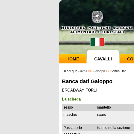
HOME
CAVALLI
CO
Tu sei qui:
Cavalli
>>
Galoppo
>>
Banca Dati
Banca dati Galoppo
BROADWAY FORLI
La scheda
sesso
mantello
maschio
sauro
Passaporto
iscritto nella sezione