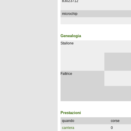
83023712
microchip
Genealogia
Stallone
Fattrice
Prestazioni
quando
corse
carriera
0