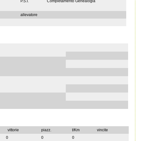
P.S.I.
Completamento Genealogia
allevatore
vittorie
piazz.
t/Km
vincite
0
0
0