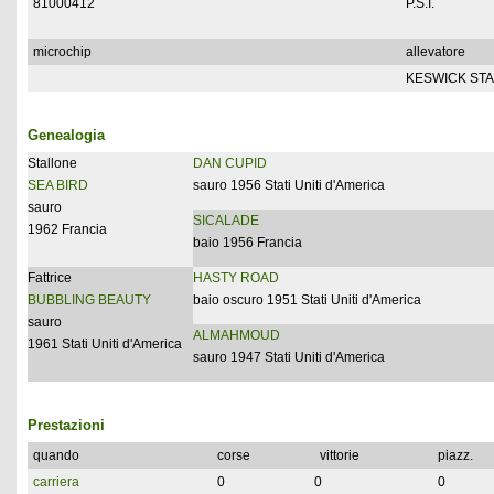
81000412
P.S.I.
microchip
allevatore
KESWICK ST
Genealogia
Stallone
DAN CUPID
SEA BIRD
sauro 1956 Stati Uniti d'America
sauro
SICALADE
1962 Francia
baio 1956 Francia
Fattrice
HASTY ROAD
BUBBLING BEAUTY
baio oscuro 1951 Stati Uniti d'America
sauro
ALMAHMOUD
1961 Stati Uniti d'America
sauro 1947 Stati Uniti d'America
Prestazioni
quando
corse
vittorie
piazz.
carriera
0
0
0