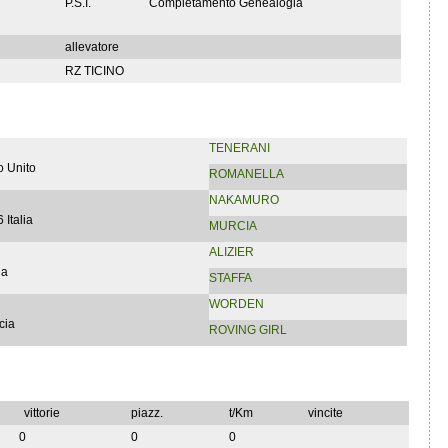
P.S.I.
Completamento Genealogia
allevatore
RZ TICINO
TENERANI
 Unito
ROMANELLA
NAKAMURO
 Italia
MURCIA
ALIZIER
ia
STAFFA
WORDEN
cia
ROVING GIRL
vittorie
piazz.
t/Km
vincite
0
0
0