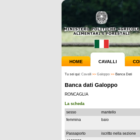
HOME
CAVALLI
CO
Tu sei qui:
Cavalli
>>
Galoppo
>>
Banca Dati
Banca dati Galoppo
RONCAGLIA
La scheda
sesso
mantello
femmina
baio
Passaporto
iscritto nella sezione