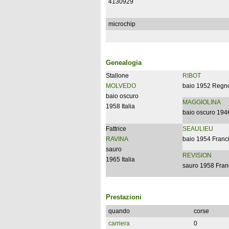
4130929
microchip
Genealogia
Stallone
RIBOT
MOLVEDO
baio 1952 Regno
baio oscuro
MAGGIOLINA
1958 Italia
baio oscuro 1946
Fattrice
SEAULIEU
RAVINA
baio 1954 Franc
sauro
REVISION
1965 Italia
sauro 1958 Fran
Prestazioni
quando
corse
carriera
0