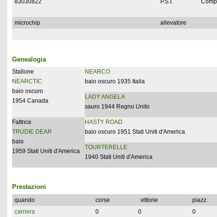
83030822
P.S.I.
Compl
microchip
allevatore
Genealogia
Stallone
NEARCO
NEARCTIC
baio oscuro 1935 Italia
baio oscuro
LADY ANGELA
1954 Canada
sauro 1944 Regno Unito
Fattrice
HASTY ROAD
TRUDIE DEAR
baio oscuro 1951 Stati Uniti d'America
baio
TOURTERELLE
1959 Stati Uniti d'America
1940 Stati Uniti d'America
Prestazioni
quando
corse
vittorie
piazz.
carriera
0
0
0