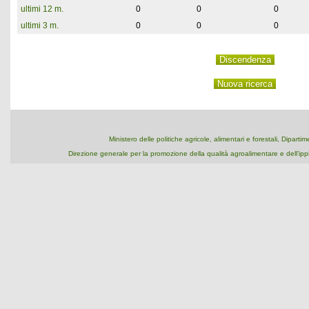
ultimi 12 m.
0
0
0
ultimi 3 m.
0
0
0
Ministero delle politiche agricole, alimentari e forestali, Dipart
Direzione generale per la promozione della qualità agroalimentare e dell'