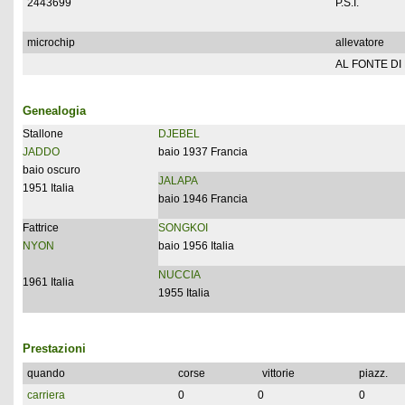
2443699
P.S.I.
microchip
allevatore
AL FONTE DI
Genealogia
Stallone
DJEBEL
JADDO
baio 1937 Francia
baio oscuro
JALAPA
1951 Italia
baio 1946 Francia
Fattrice
SONGKOI
NYON
baio 1956 Italia
NUCCIA
1961 Italia
1955 Italia
Prestazioni
quando
corse
vittorie
piazz.
carriera
0
0
0