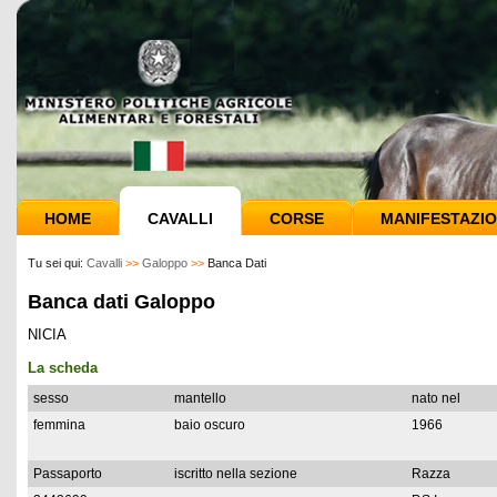
HOME
CAVALLI
CORSE
MANIFESTAZIO
Tu sei qui:
Cavalli
>>
Galoppo
>>
Banca Dati
Banca dati Galoppo
NICIA
La scheda
sesso
mantello
nato nel
femmina
baio oscuro
1966
Passaporto
iscritto nella sezione
Razza