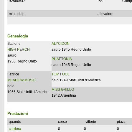
92560542
P.S.I.
Compl
microchip
allevatore
Genealogia
Stallone
ALYCIDON
HIGH PERCH
sauro 1945 Regno Unito
sauro
PHAETONIA
1956 Regno Unito
sauro 1945 Regno Unito
Fattrice
TOM FOOL
MEADOW MUSIC
baio 1949 Stati Uniti d'America
baio
MISS GRILLO
1956 Stati Uniti d'America
1942 Argentina
Prestazioni
quando
corse
vittorie
piazz.
carriera
0
0
0