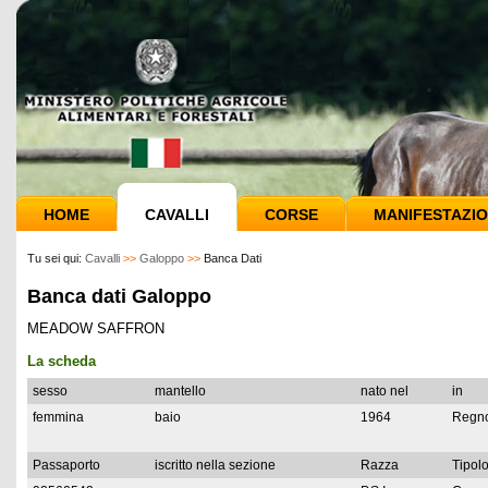
HOME
CAVALLI
CORSE
MANIFESTAZIO
Tu sei qui:
Cavalli
>>
Galoppo
>>
Banca Dati
Banca dati Galoppo
MEADOW SAFFRON
La scheda
sesso
mantello
nato nel
in
femmina
baio
1964
Regno
Passaporto
iscritto nella sezione
Razza
Tipolo