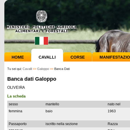
HOME
CAVALLI
CORSE
MANIFESTAZIO
Tu sei qui:
Cavalli
>>
Galoppo
>>
Banca Dati
Banca dati Galoppo
OLIVEIRA
La scheda
sesso
mantello
nato nel
femmina
baio
1963
Passaporto
iscritto nella sezione
Razza