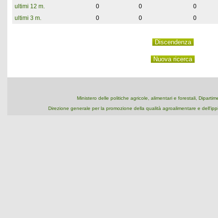
ultimi 12 m.
0
0
0
ultimi 3 m.
0
0
0
Ministero delle politiche agricole, alimentari e forestali, Dipart
Direzione generale per la promozione della qualità agroalimentare e dell'