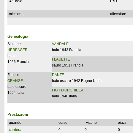
3716849
P.S.I.
microchip
allevatore
Genealogia
Stallone
VANDALE
HERBAGER
baio 1943 Francia
baio
FLAGETTE
1956 Francia
sauro 1951 Francia
Fattrice
DANTE
ORANGE
baio oscuro 1942 Regno Unito
baio oscuro
FIOR D'ORCHIDEA
1954 Italia
baio 1940 Italia
Prestazioni
quando
corse
vittorie
piazz.
carriera
0
0
0