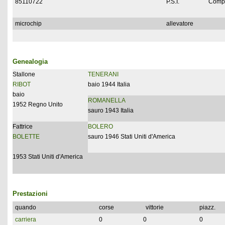
85110722
P.S.I.
Compl
microchip
allevatore
Genealogia
Stallone
TENERANI
RIBOT
baio 1944 Italia
baio
ROMANELLA
1952 Regno Unito
sauro 1943 Italia
Fattrice
BOLERO
BOLETTE
sauro 1946 Stati Uniti d'America
1953 Stati Uniti d'America
Prestazioni
quando
corse
vittorie
piazz.
carriera
0
0
0