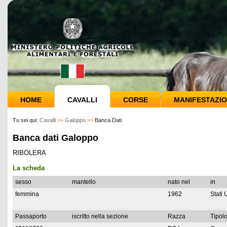
HOME
CAVALLI
CORSE
MANIFESTAZIO
Tu sei qui:
Cavalli
>>
Galoppo
>>
Banca Dati
Banca dati Galoppo
RIBOLERA
La scheda
sesso
mantello
nato nel
in
femmina
1962
Stati 
Passaporto
iscritto nella sezione
Razza
Tipolo