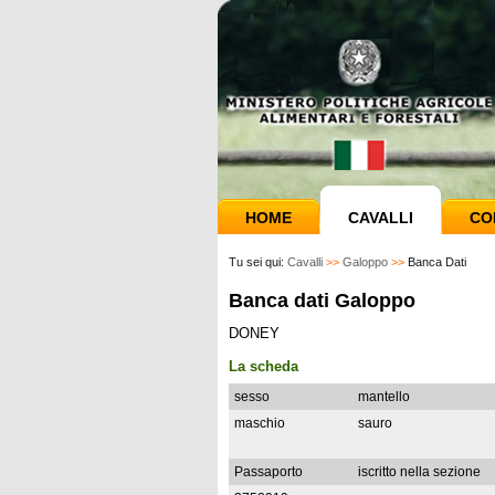
HOME
CAVALLI
CO
Tu sei qui:
Cavalli
>>
Galoppo
>>
Banca Dati
Banca dati Galoppo
DONEY
La scheda
sesso
mantello
maschio
sauro
Passaporto
iscritto nella sezione