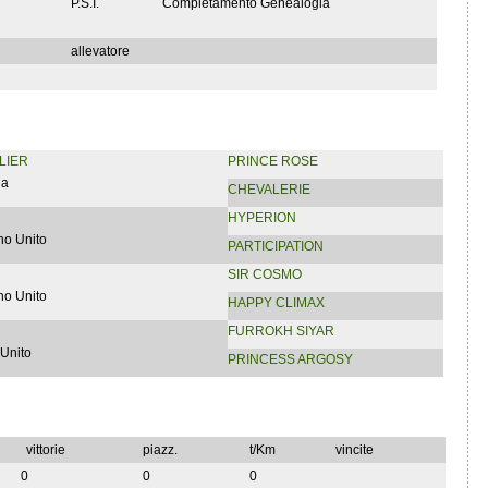
P.S.I.
Completamento Genealogia
allevatore
LIER
PRINCE ROSE
ia
CHEVALERIE
HYPERION
no Unito
PARTICIPATION
SIR COSMO
no Unito
HAPPY CLIMAX
FURROKH SIYAR
Unito
PRINCESS ARGOSY
vittorie
piazz.
t/Km
vincite
0
0
0