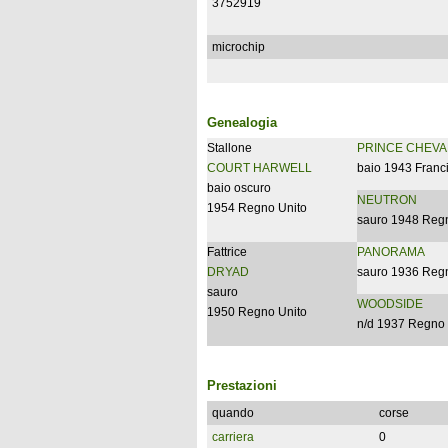
3752919
microchip
Genealogia
Stallone
PRINCE CHEVA
COURT HARWELL
baio 1943 Franc
baio oscuro
NEUTRON
1954 Regno Unito
sauro 1948 Reg
Fattrice
PANORAMA
DRYAD
sauro 1936 Reg
sauro
WOODSIDE
1950 Regno Unito
n/d 1937 Regno 
Prestazioni
quando
corse
carriera
0