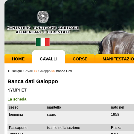
HOME
CAVALLI
CORSE
MANIFESTAZIO
Tu sei qui:
Cavalli
>>
Galoppo
>>
Banca Dati
Banca dati Galoppo
NYMPHET
La scheda
sesso
mantello
nato nel
femmina
sauro
1958
Passaporto
iscritto nella sezione
Razza