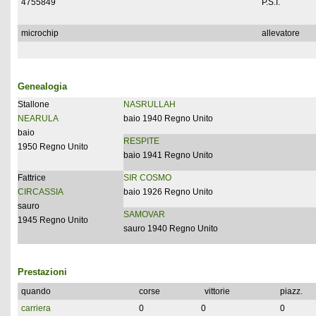
4755849
P.S.I.
microchip
allevatore
Genealogia
Stallone
NASRULLAH
NEARULA
baio 1940 Regno Unito
baio
RESPITE
1950 Regno Unito
baio 1941 Regno Unito
Fattrice
SIR COSMO
CIRCASSIA
baio 1926 Regno Unito
sauro
SAMOVAR
1945 Regno Unito
sauro 1940 Regno Unito
Prestazioni
quando
corse
vittorie
piazz.
carriera
0
0
0