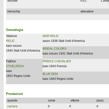
460588
P.S.I.
Compl
microchip
allevatore
Genealogia
Stallone
WAR RELIC
RELIC
sauro 1938 Stati Uniti d'America
baio oscuro
BRIDAL COLORS
1945 Stati Uniti d'America
baio oscuro 1931 Stati Uniti d'America
Fattrice
PRINCE CHEVALIER
ETHELREDA
baio 1943 Francia
baio
BLUE GEM
1952 Regno Unito
baio 1943 Regno Unito
Prestazioni
quando
corse
vittorie
piazz.
carriera
0
0
0