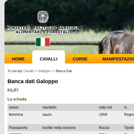
HOME
CAVALLI
CORSE
MANIFESTAZIO
Tu sei qui:
Cavalli
>>
Galoppo
>>
Banca Dati
Banca dati Galoppo
KILIFI
La scheda
sesso
mantello
nato nel
in
femmina
sauro
1958
Regno
Passaporto
iscritto nella sezione
Razza
Tipolo