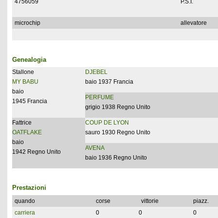
4756059
P.S.I.
microchip
allevatore
Genealogia
Stallone
DJEBEL
MY BABU
baio 1937 Francia
baio
PERFUME
1945 Francia
grigio 1938 Regno Unito
Fattrice
COUP DE LYON
OATFLAKE
sauro 1930 Regno Unito
baio
AVENA
1942 Regno Unito
baio 1936 Regno Unito
Prestazioni
quando
corse
vittorie
piazz.
carriera
0
0
0