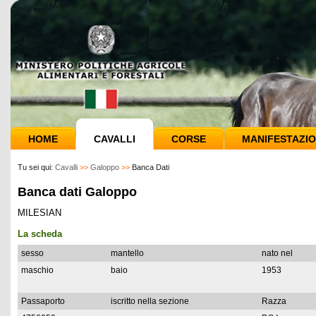
HOME
CAVALLI
CORSE
MANIFESTAZIO
Tu sei qui:
Cavalli
>>
Galoppo
>>
Banca Dati
Banca dati Galoppo
MILESIAN
La scheda
sesso
mantello
nato nel
maschio
baio
1953
Passaporto
iscritto nella sezione
Razza