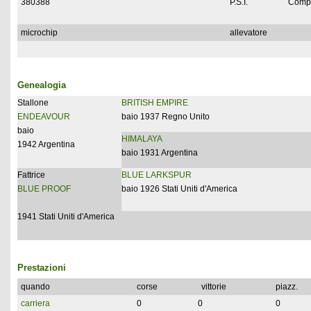
380388
P.S.I.
Compl
microchip
allevatore
Genealogia
Stallone
BRITISH EMPIRE
ENDEAVOUR
baio 1937 Regno Unito
baio
HIMALAYA
1942 Argentina
baio 1931 Argentina
Fattrice
BLUE LARKSPUR
BLUE PROOF
baio 1926 Stati Uniti d'America
1941 Stati Uniti d'America
Prestazioni
quando
corse
vittorie
piazz.
carriera
0
0
0