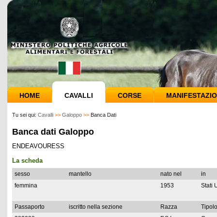
HOME
CAVALLI
CORSE
MANIFESTAZIO
Tu sei qui:
Cavalli
>>
Galoppo
>>
Banca Dati
Banca dati Galoppo
ENDEAVOURESS
La scheda
sesso
mantello
nato nel
in
femmina
1953
Stati 
Passaporto
iscritto nella sezione
Razza
Tipolo