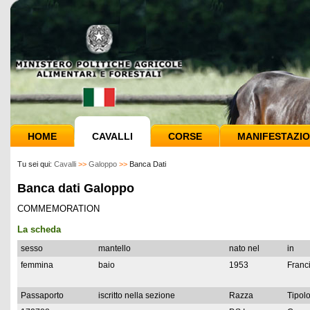
HOME
CAVALLI
CORSE
MANIFESTAZIO
Tu sei qui:
Cavalli
>>
Galoppo
>>
Banca Dati
Banca dati Galoppo
COMMEMORATION
La scheda
sesso
mantello
nato nel
in
femmina
baio
1953
Franc
Passaporto
iscritto nella sezione
Razza
Tipolo