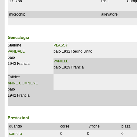
172788
P.S.I.
Compl
microchip
allevatore
Genealogia
Stallone
PLASSY
VANDALE
baio 1932 Regno Unito
baio
VANILLE
1943 Francia
baio 1929 Francia
Fattrice
ANNE COMNENE
baio
1942 Francia
Prestazioni
quando
corse
vittorie
piazz.
carriera
0
0
0