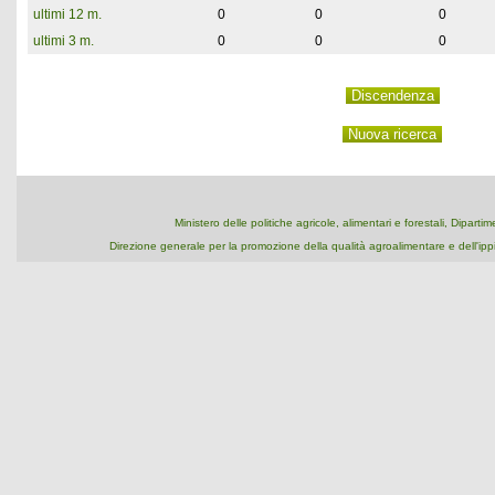
ultimi 12 m.
0
0
0
ultimi 3 m.
0
0
0
Ministero delle politiche agricole, alimentari e forestali, Dipart
Direzione generale per la promozione della qualità agroalimentare e dell'