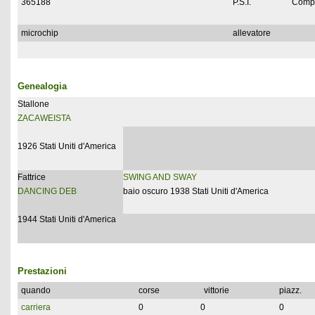
365188
P.S.I.
Compl
microchip
allevatore
Genealogia
Stallone
ZACAWEISTA
1926 Stati Uniti d'America
Fattrice
SWING AND SWAY
DANCING DEB
baio oscuro 1938 Stati Uniti d'America
1944 Stati Uniti d'America
Prestazioni
quando
corse
vittorie
piazz.
carriera
0
0
0