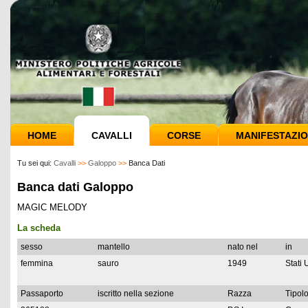
HOME
CAVALLI
CORSE
MANIFESTAZIO
Tu sei qui:
Cavalli
>>
Galoppo
>>
Banca Dati
Banca dati Galoppo
MAGIC MELODY
La scheda
sesso
mantello
nato nel
in
femmina
sauro
1949
Stati 
Passaporto
iscritto nella sezione
Razza
Tipolo