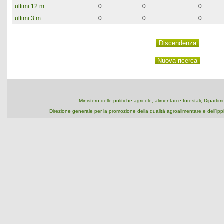
ultimi 12 m.
0
0
0
ultimi 3 m.
0
0
0
Ministero delle politiche agricole, alimentari e forestali, Dipart
Direzione generale per la promozione della qualità agroalimentare e dell'