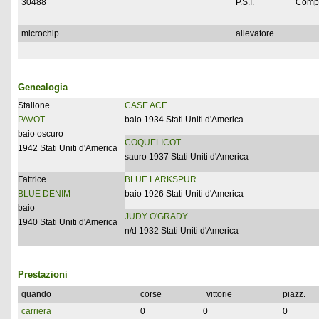
30488
P.S.I.
Compl
microchip
allevatore
Genealogia
Stallone
CASE ACE
PAVOT
baio 1934 Stati Uniti d'America
baio oscuro
COQUELICOT
1942 Stati Uniti d'America
sauro 1937 Stati Uniti d'America
Fattrice
BLUE LARKSPUR
BLUE DENIM
baio 1926 Stati Uniti d'America
baio
JUDY O'GRADY
1940 Stati Uniti d'America
n/d 1932 Stati Uniti d'America
Prestazioni
quando
corse
vittorie
piazz.
carriera
0
0
0