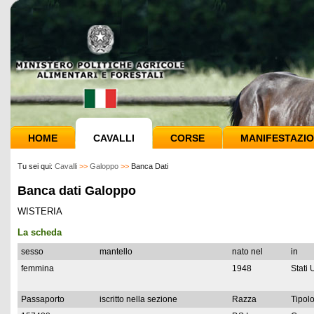
HOME
CAVALLI
CORSE
MANIFESTAZIO
Tu sei qui:
Cavalli
>>
Galoppo
>>
Banca Dati
Banca dati Galoppo
WISTERIA
La scheda
sesso
mantello
nato nel
in
femmina
1948
Stati 
Passaporto
iscritto nella sezione
Razza
Tipolo