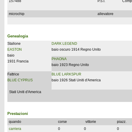
157488
P.S.I.
Compl
microchip
allevatore
Genealogia
Stallone
DARK LEGEND
EASTON
baio oscuro 1914 Regno Unito
baio
PHAONA
1931 Francia
baio 1923 Regno Unito
Fattrice
BLUE LARKSPUR
BLUE CYPRUS
baio 1926 Stati Uniti d'America
Stati Uniti d'America
Prestazioni
quando
corse
vittorie
piazz.
carriera
0
0
0