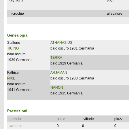
3679519
P.S.I.
microchip
allevatore
Genealogia
Stallone
ATHANASIUS
TICINO
baio oscuro 1931 Germania
baio oscuro
TERRA
1939 Germania
baio 1929 Germania
Fattrice
ARJAMAN
NIXE
baio oscuro 1930 Germania
baio oscuro
NANON
1941 Germania
baio 1935 Germania
Prestazioni
quando
corse
vittorie
piazz.
carriera
0
0
0