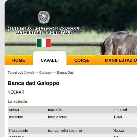
HOME
CAVALLI
CORSE
MANIFESTAZIO
Tu sei qui:
Cavalli
>>
Galoppo
>>
Banca Dati
Banca dati Galoppo
NECKAR
La scheda
sesso
mantello
nato nel
maschio
baio oscuro
1948
Passaporto
iscritto nella sezione
Razza