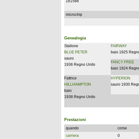
181588
microchip
Genealogia
Stallone
FAIRWAY
BLUE PETER
baio 1925 Regno
sauro
FANCY FREE
1936 Regno Unito
baio 1924 Regno
Fattrice
HYPERION
HILLHAMPTON
sauro 1930 Reg
baio
1938 Regno Unito
Prestazioni
quando
corse
carriera
0