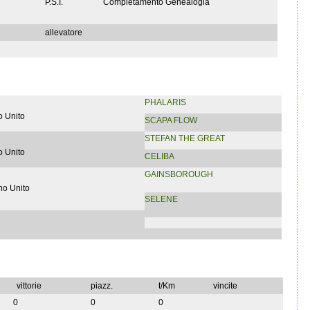
P.S.I.
Completamento Genealogia
allevatore
PHALARIS
 Unito
SCAPA FLOW
STEFAN THE GREAT
 Unito
CELIBA
GAINSBOROUGH
no Unito
SELENE
vittorie
piazz.
t/Km
vincite
0
0
0