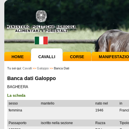
HOME
CAVALLI
CORSE
MANIFESTAZIO
Tu sei qui:
Cavalli
>>
Galoppo
>>
Banca Dati
Banca dati Galoppo
BAGHEERA
La scheda
sesso
mantello
nato nel
in
femmina
1946
Franc
Passaporto
iscritto nella sezione
Razza
Tipolo