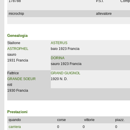
178788
P.S.I.
Compl
microchip
allevatore
Genealogia
Stallone
ASTERUS
ASTROPHEL
baio 1923 Francia
sauro
DORINA
1931 Francia
sauro 1923 Francia
Fattrice
GRAND GUIGNOL
GRANDE SOEUR
1920 N. D.
n/d
1930 Francia
Prestazioni
quando
corse
vittorie
piazz.
carriera
0
0
0