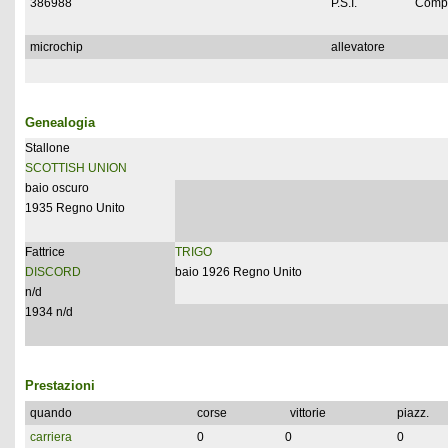
386988
P.S.I.
Compl
microchip
allevatore
Genealogia
Stallone
SCOTTISH UNION
baio oscuro
1935 Regno Unito
Fattrice
TRIGO
DISCORD
baio 1926 Regno Unito
n/d
1934 n/d
Prestazioni
quando
corse
vittorie
piazz.
carriera
0
0
0