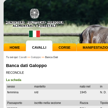
HOME
CAVALLI
CORSE
MANIFESTAZIO
Tu sei qui:
Cavalli
>>
Galoppo
>>
Banca Dati
Banca dati Galoppo
RECONCILE
La scheda
sesso
mantello
nato nel
in
femmina
n/d
1945
N. D.
Passaporto
iscritto nella sezione
Razza
Tipolo