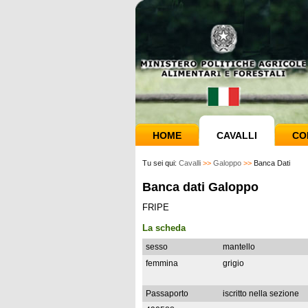
HOME
CAVALLI
CO
Tu sei qui:
Cavalli
>>
Galoppo
>>
Banca Dati
Banca dati Galoppo
FRIPE
La scheda
sesso
mantello
femmina
grigio
Passaporto
iscritto nella sezione