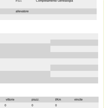
P.S.I.
Completamento Genealogia
allevatore
vittorie
piazz.
t/Km
vincite
0
0
0