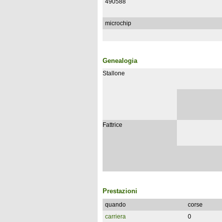
490588
microchip
Genealogia
Stallone
Fattrice
Prestazioni
quando
corse
carriera
0