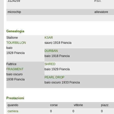
3124259
P.S.I.
microchip
allevatore
Genealogia
Stallone
KSAR
TOURBILLON
sauro 1918 Francia
baio
DURBAN
1928 Francia
baio 1918 Francia
Fattrice
SHRED
FRAGMENT
baio 1929 Francia
baio oscuro
PEARL DROP
1938 Francia
baio oscuro 1933 Francia
Prestazioni
quando
corse
vittorie
piazz.
carriera
0
0
0