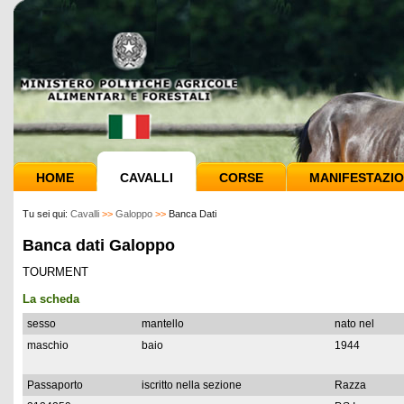
HOME
CAVALLI
CORSE
MANIFESTAZIO
Tu sei qui:
Cavalli
>>
Galoppo
>>
Banca Dati
Banca dati Galoppo
TOURMENT
La scheda
sesso
mantello
nato nel
maschio
baio
1944
Passaporto
iscritto nella sezione
Razza