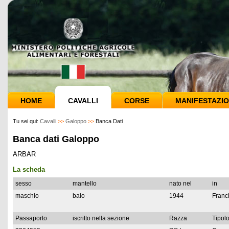
HOME
CAVALLI
CORSE
MANIFESTAZIO
Tu sei qui:
Cavalli
>>
Galoppo
>>
Banca Dati
Banca dati Galoppo
ARBAR
La scheda
sesso
mantello
nato nel
in
maschio
baio
1944
Franc
Passaporto
iscritto nella sezione
Razza
Tipolo