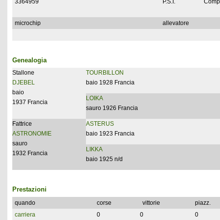
3364959
P.S.I.
Compl
microchip
allevatore
Genealogia
Stallone
TOURBILLON
DJEBEL
baio 1928 Francia
baio
LOIKA
1937 Francia
sauro 1926 Francia
Fattrice
ASTERUS
ASTRONOMIE
baio 1923 Francia
sauro
LIKKA
1932 Francia
baio 1925 n/d
Prestazioni
quando
corse
vittorie
piazz.
carriera
0
0
0