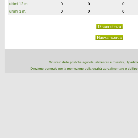
ultimi 12 m.
0
0
0
ultimi 3 m.
0
0
0
Ministero delle politiche agricole, alimentari e forestali, Dipart
Direzione generale per la promozione della qualità agroalimentare e dell'