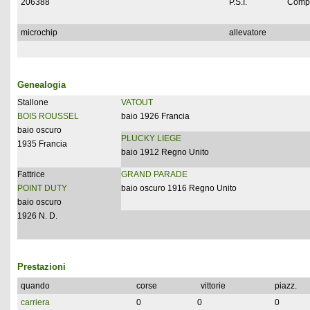
206388
P.S.I.
Compl
microchip
allevatore
Genealogia
Stallone
VATOUT
BOIS ROUSSEL
baio 1926 Francia
baio oscuro
PLUCKY LIEGE
1935 Francia
baio 1912 Regno Unito
Fattrice
GRAND PARADE
POINT DUTY
baio oscuro 1916 Regno Unito
baio oscuro
1926 N. D.
Prestazioni
quando
corse
vittorie
piazz.
carriera
0
0
0