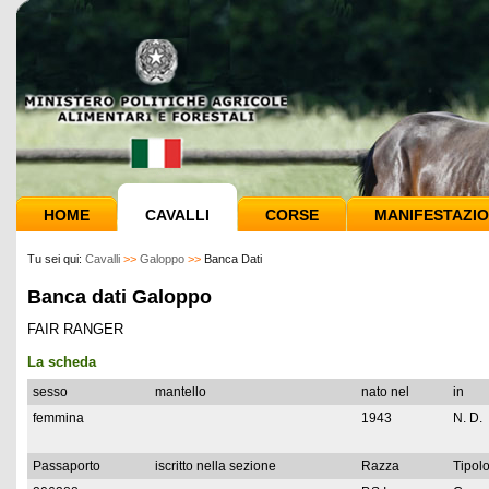
HOME
CAVALLI
CORSE
MANIFESTAZIO
Tu sei qui:
Cavalli
>>
Galoppo
>>
Banca Dati
Banca dati Galoppo
FAIR RANGER
La scheda
sesso
mantello
nato nel
in
femmina
1943
N. D.
Passaporto
iscritto nella sezione
Razza
Tipolo