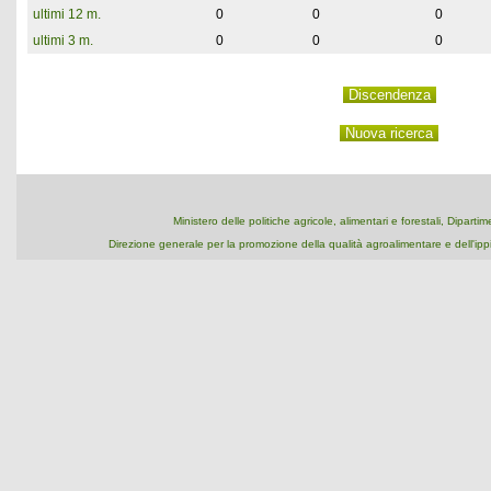
ultimi 12 m.
0
0
0
ultimi 3 m.
0
0
0
Ministero delle politiche agricole, alimentari e forestali, Dipart
Direzione generale per la promozione della qualità agroalimentare e dell'