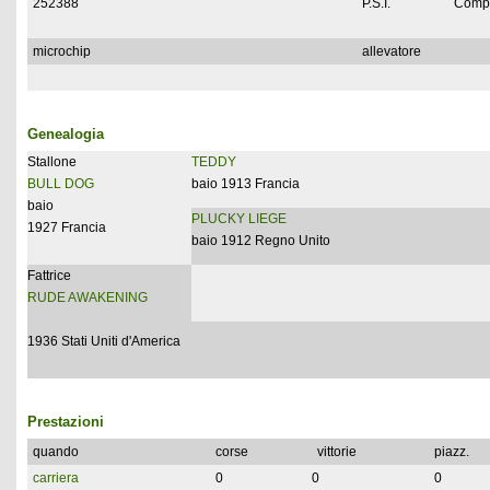
252388
P.S.I.
Compl
microchip
allevatore
Genealogia
Stallone
TEDDY
BULL DOG
baio 1913 Francia
baio
PLUCKY LIEGE
1927 Francia
baio 1912 Regno Unito
Fattrice
RUDE AWAKENING
1936 Stati Uniti d'America
Prestazioni
quando
corse
vittorie
piazz.
carriera
0
0
0