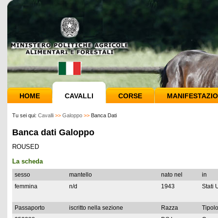
HOME
CAVALLI
CORSE
MANIFESTAZIO
Tu sei qui:
Cavalli
>>
Galoppo
>>
Banca Dati
Banca dati Galoppo
ROUSED
La scheda
sesso
mantello
nato nel
in
femmina
n/d
1943
Stati 
Passaporto
iscritto nella sezione
Razza
Tipolo