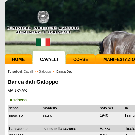
HOME
CAVALLI
CORSE
MANIFESTAZIO
Tu sei qui:
Cavalli
>>
Galoppo
>>
Banca Dati
Banca dati Galoppo
MARSYAS
La scheda
sesso
mantello
nato nel
in
maschio
sauro
1940
Franc
Passaporto
iscritto nella sezione
Razza
Tipolo