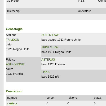
3284659
P.S.I.
Compl
microchip
allevatore
Genealogia
Stallone
SON-IN-LAW
TRIMDON
baio oscuro 1911 Regno Unito
baio
TRIMESTRAL
1926 Regno Unito
baio 1914 Regno Unito
Fattrice
ASTERUS
ASTRONOMIE
baio 1923 Francia
sauro
LIKKA
1932 Francia
baio 1925 n/d
Prestazioni
quando
corse
vittorie
piazz.
carriera
0
0
0