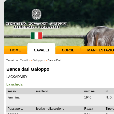
HOME
CAVALLI
CORSE
MANIFESTAZIO
Tu sei qui:
Cavalli
>>
Galoppo
>>
Banca Dati
Banca dati Galoppo
LACKADAISY
La scheda
sesso
mantello
nato nel
in
femmina
1940
N. D.
Passaporto
iscritto nella sezione
Razza
Tipolo