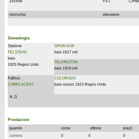
192688
P.S.I.
Compl
microchip
allevatore
Genealogia
Stallone
SPION KOP
FELSTEAD
baio 1917 n/d
baio
FELKINGTON
1925 Regno Unito
baio 1918 n/d
Fattrice
COLORADO
COMPLACENT
baio oscuro 1923 Regno Unito
N. D.
Prestazioni
quando
corse
vittorie
piazz.
carriera
0
0
0