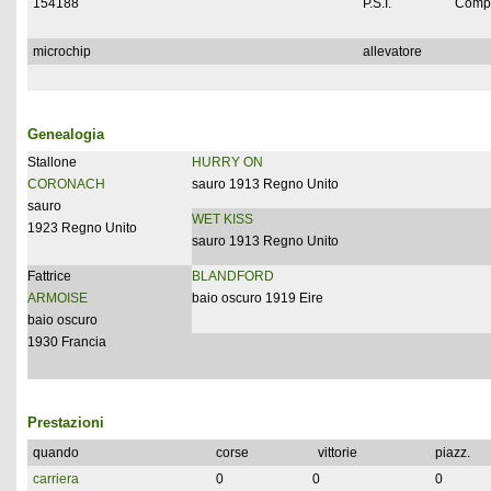
154188
P.S.I.
Compl
microchip
allevatore
Genealogia
Stallone
HURRY ON
CORONACH
sauro 1913 Regno Unito
sauro
WET KISS
1923 Regno Unito
sauro 1913 Regno Unito
Fattrice
BLANDFORD
ARMOISE
baio oscuro 1919 Eire
baio oscuro
1930 Francia
Prestazioni
quando
corse
vittorie
piazz.
carriera
0
0
0