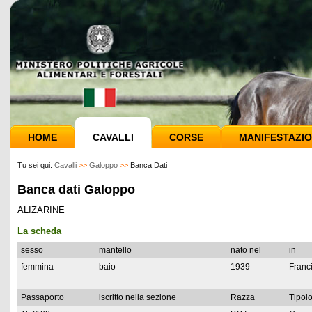
HOME
CAVALLI
CORSE
MANIFESTAZIO
Tu sei qui:
Cavalli
>>
Galoppo
>>
Banca Dati
Banca dati Galoppo
ALIZARINE
La scheda
sesso
mantello
nato nel
in
femmina
baio
1939
Franc
Passaporto
iscritto nella sezione
Razza
Tipolo