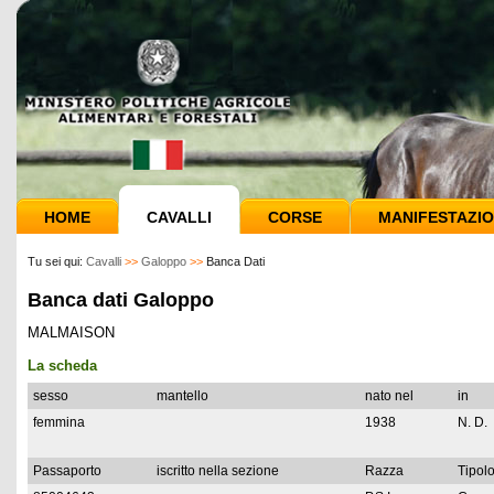
HOME
CAVALLI
CORSE
MANIFESTAZIO
Tu sei qui:
Cavalli
>>
Galoppo
>>
Banca Dati
Banca dati Galoppo
MALMAISON
La scheda
sesso
mantello
nato nel
in
femmina
1938
N. D.
Passaporto
iscritto nella sezione
Razza
Tipolo