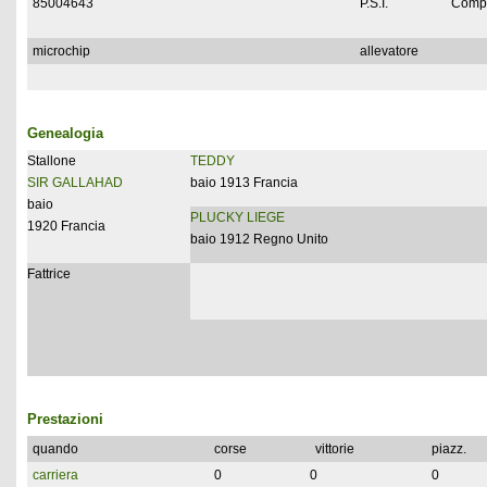
85004643
P.S.I.
Compl
microchip
allevatore
Genealogia
Stallone
TEDDY
SIR GALLAHAD
baio 1913 Francia
baio
PLUCKY LIEGE
1920 Francia
baio 1912 Regno Unito
Fattrice
Prestazioni
quando
corse
vittorie
piazz.
carriera
0
0
0