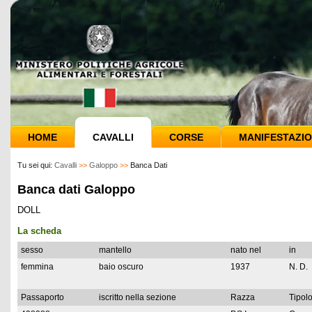
HOME
CAVALLI
CORSE
MANIFESTAZIO
Tu sei qui:
Cavalli
>>
Galoppo
>>
Banca Dati
Banca dati Galoppo
DOLL
La scheda
sesso
mantello
nato nel
in
femmina
baio oscuro
1937
N. D.
Passaporto
iscritto nella sezione
Razza
Tipolo