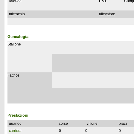
498088
P.S.I.
Compl
microchip
allevatore
Genealogia
Stallone
Fattrice
Prestazioni
quando
corse
vittorie
piazz.
carriera
0
0
0