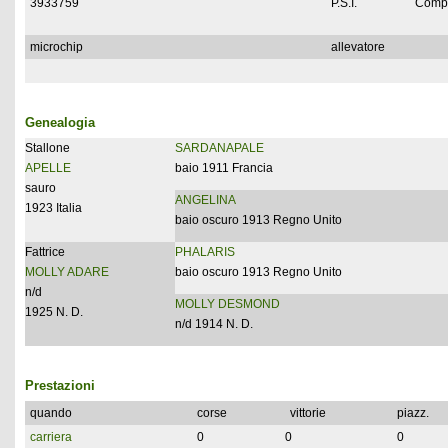
3933759
P.S.I.
Compl
microchip
allevatore
Genealogia
Stallone
SARDANAPALE
APELLE
baio 1911 Francia
sauro
ANGELINA
1923 Italia
baio oscuro 1913 Regno Unito
Fattrice
PHALARIS
MOLLY ADARE
baio oscuro 1913 Regno Unito
n/d
MOLLY DESMOND
1925 N. D.
n/d 1914 N. D.
Prestazioni
quando
corse
vittorie
piazz.
carriera
0
0
0