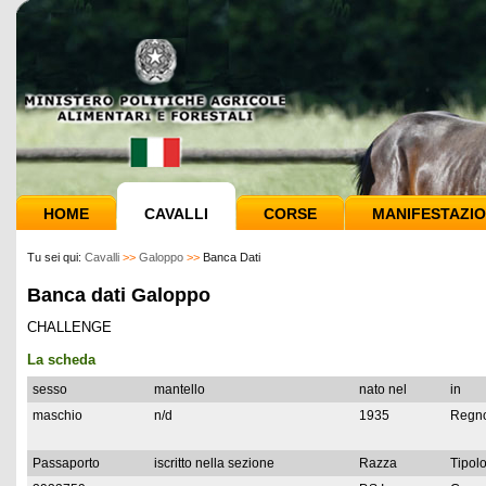
HOME
CAVALLI
CORSE
MANIFESTAZIO
Tu sei qui:
Cavalli
>>
Galoppo
>>
Banca Dati
Banca dati Galoppo
CHALLENGE
La scheda
sesso
mantello
nato nel
in
maschio
n/d
1935
Regno
Passaporto
iscritto nella sezione
Razza
Tipolo