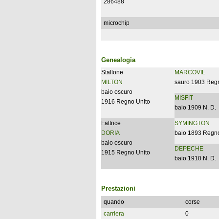
286488
microchip
Genealogia
Stallone
MARCOVIL
MILTON
sauro 1903 Reg
baio oscuro
MISFIT
1916 Regno Unito
baio 1909 N. D.
Fattrice
SYMINGTON
DORIA
baio 1893 Regno
baio oscuro
DEPECHE
1915 Regno Unito
baio 1910 N. D.
Prestazioni
quando
corse
carriera
0