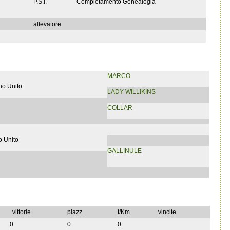
P.S.I.
Completamento Genealogia
allevatore
MARCO
no Unito
LADY WILLIKINS
COLLAR
 Unito
GALLINULE
vittorie
piazz.
t/Km
vincite
0
0
0