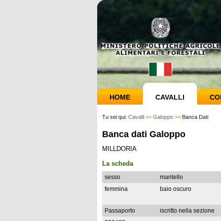
HOME
CAVALLI
CO
Tu sei qui:
Cavalli
>>
Galoppo
>>
Banca Dati
Banca dati Galoppo
MILLDORIA
La scheda
sesso
mantello
femmina
baio oscuro
Passaporto
iscritto nella sezione