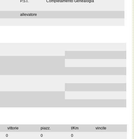
P.S.I.
Completamento Genealogia
allevatore
vittorie
piazz.
t/Km
vincite
0
0
0