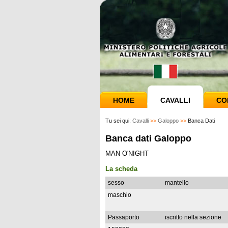
HOME
CAVALLI
CO
Tu sei qui:
Cavalli
>>
Galoppo
>>
Banca Dati
Banca dati Galoppo
MAN O'NIGHT
La scheda
sesso
mantello
maschio
Passaporto
iscritto nella sezione