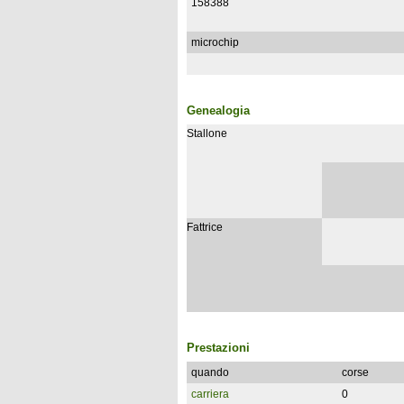
158388
microchip
Genealogia
Stallone
Fattrice
Prestazioni
quando
corse
carriera
0