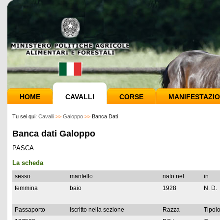
HOME
CAVALLI
CORSE
MANIFESTAZIO
Tu sei qui:
Cavalli
>>
Galoppo
>>
Banca Dati
Banca dati Galoppo
PASCA
La scheda
sesso
mantello
nato nel
in
femmina
baio
1928
N. D.
Passaporto
iscritto nella sezione
Razza
Tipolo