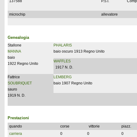
137588
P.S.I.
Compl
microchip
allevatore
Genealogia
Stallone
PHALARIS
MANNA
baio oscuro 1913 Regno Unito
baio
WAFFLES
1922 Regno Unito
1917 N. D.
Fattrice
LEMBERG
SOUBRIQUET
baio 1907 Regno Unito
sauro
1919 N. D.
Prestazioni
quando
corse
vittorie
piazz.
carriera
0
0
0