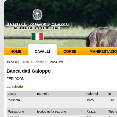
HOME
CAVALLI
CORSE
MANIFESTAZIO
Tu sei qui:
Cavalli
>>
Galoppo
>>
Banca Dati
Banca dati Galoppo
FERIDOON
La scheda
sesso
mantello
nato nel
in
maschio
1925
Eire
Passaporto
iscritto nella sezione
Razza
Tipolo