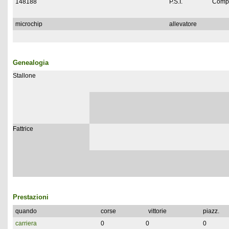
148188
P.S.I.
Compl
microchip
allevatore
Genealogia
Stallone
Fattrice
Prestazioni
quando
corse
vittorie
piazz.
carriera
0
0
0