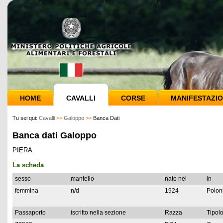
HOME
CAVALLI
CORSE
MANIFESTAZIO
Tu sei qui:
Cavalli
>>
Galoppo
>>
Banca Dati
Banca dati Galoppo
PIERA
La scheda
sesso
mantello
nato nel
in
femmina
n/d
1924
Polon
Passaporto
iscritto nella sezione
Razza
Tipolo