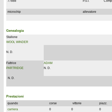
77888
P.S.I.
Compl
microchip
allevatore
Genealogia
Stallone
WOOL WINDER
N. D.
Fattrice
ADAM
PARTRIDGE
N. D.
N. D.
Prestazioni
quando
corse
vittorie
piazz.
carriera
0
0
0