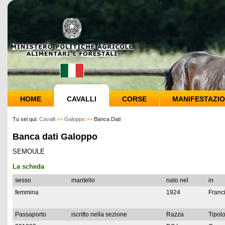
HOME
CAVALLI
CORSE
MANIFESTAZIO
Tu sei qui:
Cavalli
>>
Galoppo
>>
Banca Dati
Banca dati Galoppo
SEMOULE
La scheda
sesso
mantello
nato nel
in
femmina
1924
Franc
Passaporto
iscritto nella sezione
Razza
Tipolo