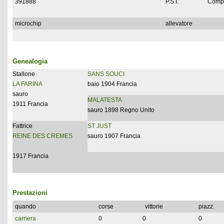
391888
P.S.I.
Compl
microchip
allevatore
Genealogia
Stallone
SANS SOUCI
LA FARINA
baio 1904 Francia
sauro
MALATESTA
1911 Francia
sauro 1898 Regno Unito
Fattrice
ST JUST
REINE DES CREMES
sauro 1907 Francia
1917 Francia
Prestazioni
quando
corse
vittorie
piazz.
carriera
0
0
0