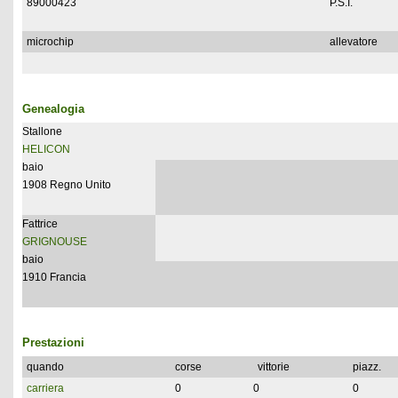
89000423
P.S.I.
microchip
allevatore
Genealogia
Stallone
HELICON
baio
1908 Regno Unito
Fattrice
GRIGNOUSE
baio
1910 Francia
Prestazioni
quando
corse
vittorie
piazz.
carriera
0
0
0