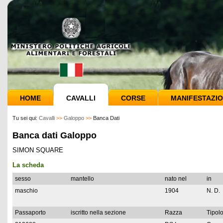
HOME
CAVALLI
CORSE
MANIFESTAZIO
Tu sei qui:
Cavalli
>>
Galoppo
>>
Banca Dati
Banca dati Galoppo
SIMON SQUARE
La scheda
sesso
mantello
nato nel
in
maschio
1904
N. D.
Passaporto
iscritto nella sezione
Razza
Tipolo