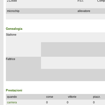
212688
P.S.I.
Compl
microchip
allevatore
Genealogia
Stallone
Fattrice
Prestazioni
quando
corse
vittorie
piazz.
carriera
0
0
0