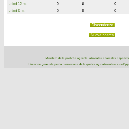
ultimi 12 m.
0
0
0
ultimi 3 m.
0
0
0
Ministero delle politiche agricole, alimentari e forestali, Dipart
Direzione generale per la promozione della qualità agroalimentare e dell'