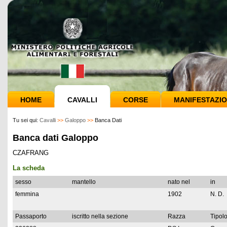
HOME
CAVALLI
CORSE
MANIFESTAZIO
Tu sei qui:
Cavalli
>>
Galoppo
>>
Banca Dati
Banca dati Galoppo
CZAFRANG
La scheda
sesso
mantello
nato nel
in
femmina
1902
N. D.
Passaporto
iscritto nella sezione
Razza
Tipolo