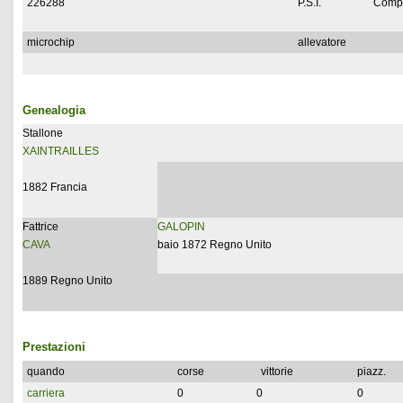
226288
P.S.I.
Compl
microchip
allevatore
Genealogia
Stallone
XAINTRAILLES
1882 Francia
Fattrice
GALOPIN
CAVA
baio 1872 Regno Unito
1889 Regno Unito
Prestazioni
quando
corse
vittorie
piazz.
carriera
0
0
0