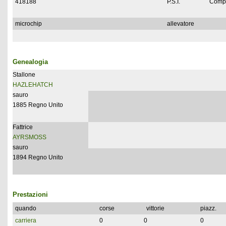
418188
P.S.I.
Compl
microchip
allevatore
Genealogia
Stallone
HAZLEHATCH
sauro
1885 Regno Unito
Fattrice
AYRSMOSS
sauro
1894 Regno Unito
Prestazioni
quando
corse
vittorie
piazz.
carriera
0
0
0