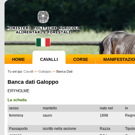
HOME
CAVALLI
CORSE
MANIFESTAZIO
Tu sei qui:
Cavalli
>>
Galoppo
>>
Banca Dati
Banca dati Galoppo
ERYHOLME
La scheda
sesso
mantello
nato nel
in
femmina
sauro
1898
Regno
Passaporto
iscritto nella sezione
Razza
Tipolo