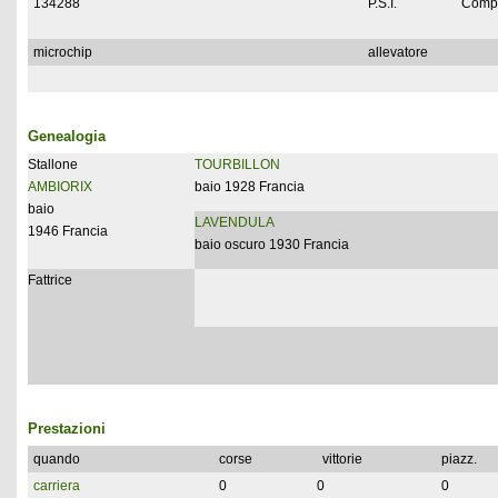
134288
P.S.I.
Compl
microchip
allevatore
Genealogia
Stallone
TOURBILLON
AMBIORIX
baio 1928 Francia
baio
LAVENDULA
1946 Francia
baio oscuro 1930 Francia
Fattrice
Prestazioni
quando
corse
vittorie
piazz.
carriera
0
0
0