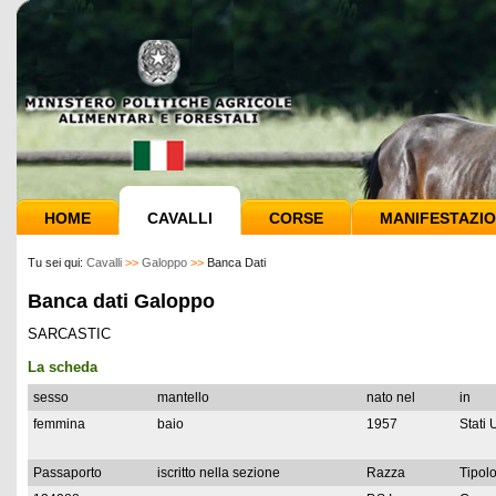
HOME
CAVALLI
CORSE
MANIFESTAZIO
Tu sei qui:
Cavalli
>>
Galoppo
>>
Banca Dati
Banca dati Galoppo
SARCASTIC
La scheda
sesso
mantello
nato nel
in
femmina
baio
1957
Stati 
Passaporto
iscritto nella sezione
Razza
Tipolo